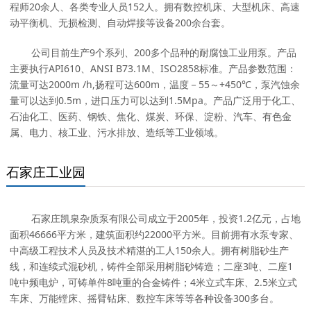
程师20余人、各类专业人员152人。拥有数控机床、大型机床、高速
动平衡机、无损检测、自动焊接等设备200余台套。
公司目前生产9个系列、200多个品种的耐腐蚀工业用泵。产品
主要执行API610、ANSI B73.1M、ISO2858标准。产品参数范围：
流量可达2000m /h,扬程可达600m，温度－55～+450℃，泵汽蚀余
量可以达到0.5m，进口压力可以达到1.5Mpa。产品广泛用于化工、
石油化工、医药、钢铁、焦化、煤炭、环保、淀粉、汽车、有色金
属、电力、核工业、污水排放、造纸等工业领域。
石家庄工业园
石家庄凯泉杂质泵有限公司成立于2005年，投资1.2亿元，占地
面积46666平方米，建筑面积约22000平方米。目前拥有水泵专家、
中高级工程技术人员及技术精湛的工人150余人。拥有树脂砂生产
线，和连续式混砂机，铸件全部采用树脂砂铸造；二座3吨、二座1
吨中频电炉，可铸单件8吨重的合金铸件；4米立式车床、2.5米立式
车床、万能镗床、摇臂钻床、数控车床等等各种设备300多台。