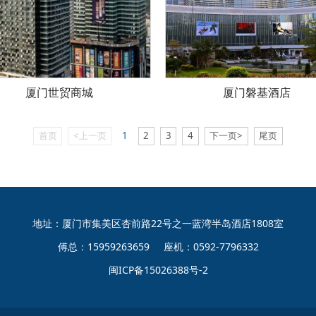
厦门世贸商城
厦门磐基酒店
首页
<上一页
1
2
3
4
下一页>
尾页
地址：厦门市集美区杏前路22号之一蓝湾半岛酒店1808室
傅总：15959263659 座机：0592-7796332
闽ICP备15026388号-2