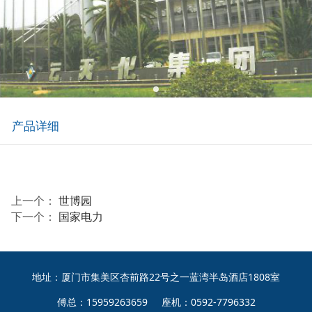
产品详细
上一个：
世博园
下一个：
国家电力
地址：厦门市集美区杏前路22号之一蓝湾半岛酒店1808室
傅总：15959263659 座机：0592-7796332